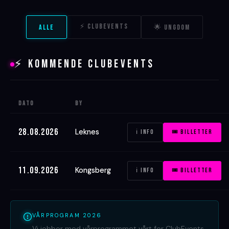
⚡ CLUBEVENTS
ALLE
🌟 UNGDOM
⚡ KOMMENDE CLUBEVENTS
Dato
By
28.08.2026
Leknes
ℹ Info
🎟 Billetter
11.09.2026
Kongsberg
ℹ Info
🎟 Billetter
VÅRPROGRAM 2026
Vi jobber med vårprogrammet vårt for ClubEvents.