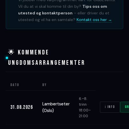
Vil du at vi skal komme til din by?
Tips oss om
utested og kontaktperson
– eller driver du et
utested og vil ha en samtale?
Kontakt oss her →
🌟 KOMMENDE
UNGDOMSARRANGEMENTER
Dato
By
6.–8.
Lambertseter
trinn ·
31.08.2026
ℹ Info
Gr
(Oslo)
18:00–
21:00