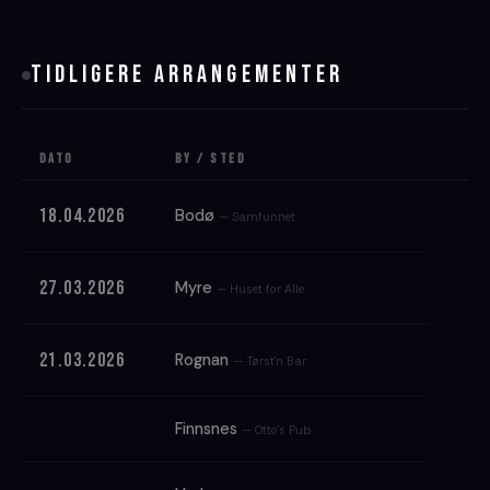
TIDLIGERE ARRANGEMENTER
Dato
By / Sted
18.04.2026
Bodø
— Samfunnet
27.03.2026
Myre
— Huset for Alle
21.03.2026
Rognan
— Tørst'n Bar
Finnsnes
— Otto's Pub