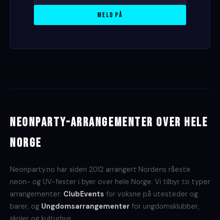
Meld på
Neonparty-arrangementer over hele
Norge
Neonparty.no har siden 2012 arrangert Nordens råeste
neon- og UV-fester i byer over hele Norge. Vi tilbyr to typer
arrangementer:
ClubEvents
for voksne på utesteder og
barer, og
Ungdomsarrangementer
for ungdomsklubber,
skoler og kulturhus.