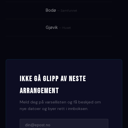
Bodø
— Samfunnet
Gjøvik
— Huset
Ikke gå glipp av neste
arrangement
Meld deg på varsellisten og få beskjed om
nye datoer og byer rett i innboksen.