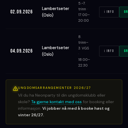
5.–7.
Lambertseter
trinn ·
02.09.2026
ℹ Info
Gr
(Oslo)
17:00–
20:00
8.
trinn–
Lambertseter
3. VGS
04.09.2026
ℹ Info
Gr
(Oslo)
·
18:00–
22:30
UNGDOMSARRANGEMENTER 2026/27
Vil du ha Neonparty til din ungdomsklubb eller
skole?
Ta gjerne kontakt med oss
for booking eller
informasjon.
Vi jobber nå med å booke høst og
vinter 26/27.