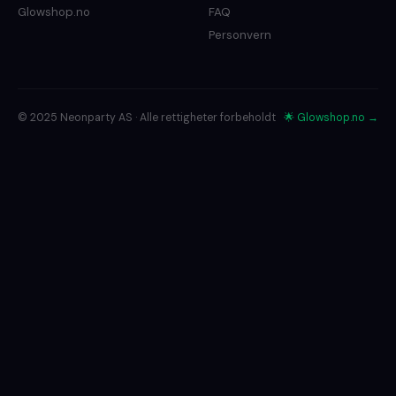
Glowshop.no
FAQ
Personvern
© 2025 Neonparty AS · Alle rettigheter forbeholdt
🌟 Glowshop.no →