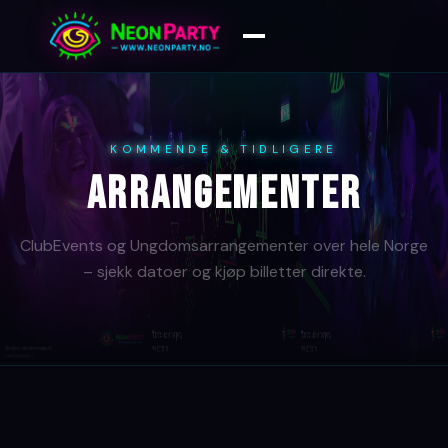
KOMMENDE & TIDLIGERE
ARRANGEMENTER
ClubEvents og Ungdomsarrangementer over hele Norge
– sjekk datoer og kjøp billetter direkte.