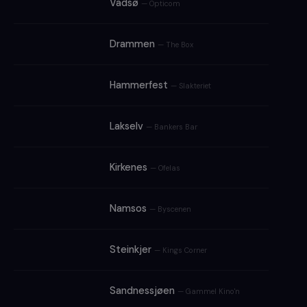
Vadsø
— Opticom
Drammen
— The Box
Hammerfest
— Slakteriet
Lakselv
— Bankers Bar
Kirkenes
— Ofelas
Namsos
— Byscenen
Steinkjer
— Kings Corner
Sandnessjøen
— Gammel Kino'n