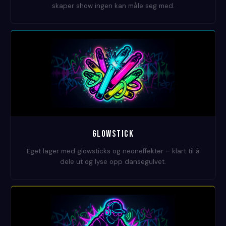
skaper show ingen kan måle seg med.
GLOWSTICK
Eget lager med glowsticks og neoneffekter – klart til å
dele ut og lyse opp dansegulvet.