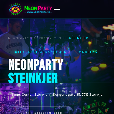
NEONPARTY.NO
›
ARRANGEMENTER
›
STEINKJER
TIDLIGERE ARRANGEMENT · TRØNDELAG
NEONPARTY
STEINKJER
Kings Corner, Steinkjer
Kongens gate 35, 7713 Steinkjer
← Se alle arrangementer