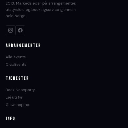
2013. Markedsleder på arrangementer,
utstyrsleie og bookingservice gjennom
hele Norge.
Arrangementer
Alle events
ClubEvents
Tjenester
Book Neonparty
Lei utstyr
Glowshop.no
Info