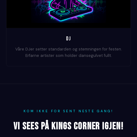
DJ
Våre DJer setter standarden og stemningen for festen.
Erfarne artister som holder dansegulvet fullt.
KOM IKKE FOR SENT NESTE GANG!
VI SEES PÅ KINGS CORNER IGJEN!