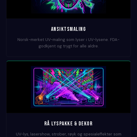
ANSIKTSMALING
Norsk-merket UV-maling som lyser i UV-lysene. FDA-
godkjent og trygt for alle aldre.
RÅ LYSPAKKE & DEKOR
UV-lys, lasershow, strober, røyk og spesialeffekter som