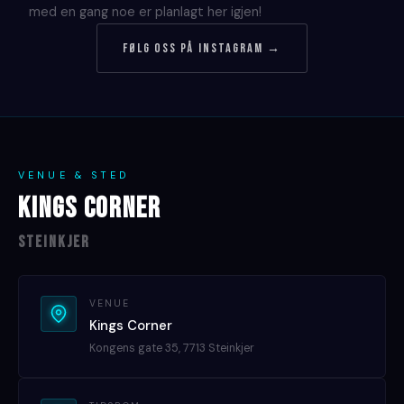
med en gang noe er planlagt her igjen!
Følg oss på Instagram →
VENUE & STED
KINGS CORNER
Steinkjer
VENUE
Kings Corner
Kongens gate 35, 7713 Steinkjer